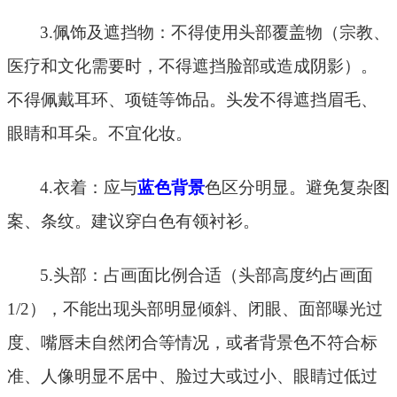
3.佩饰及遮挡物：不得使用头部覆盖物（宗教、
医疗和文化需要时，不得遮挡脸部或造成阴影）。
不得佩戴耳环、项链等饰品。头发不得遮挡眉毛、
眼睛和耳朵。不宜化妆。
4.衣着：应与
蓝色背景
色区分明显。避免复杂图
案、条纹。建议穿白色有领衬衫。
5.头部：占画面比例合适（头部高度约占画面
1/2），
不能出现
头部明显倾斜、闭眼、面部曝光过
度、嘴唇未自然闭合等情况，或者背景色不符合标
准、人像明显不居中、脸过大或过小、眼睛过低过