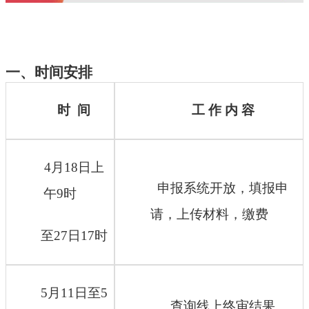
一、时间安排
时
间
工
作
内
容
4月1
8
日上
申报系统开放，填报申
午
9时
请，上传材料，缴费
至
27日17时
5月11日至5
查询线上终审结果