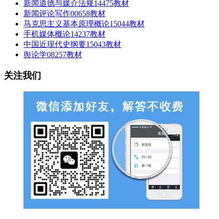
新闻道德与媒介法规14475教材
新闻评论写作00658教材
马克思主义基本原理概论15044教材
手机媒体概论14237教材
中国近现代史纲要15043教材
舆论学08257教材
关注我们