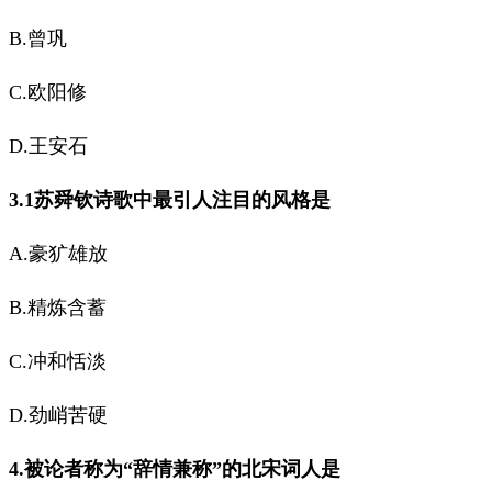
B.曾巩
C.欧阳修
D.王安石
3.1苏舜钦诗歌中最引人注目的风格是
A.豪犷雄放
B.精炼含蓄
C.冲和恬淡
D.劲峭苦硬
4.被论者称为“辞情兼称”的北宋词人是