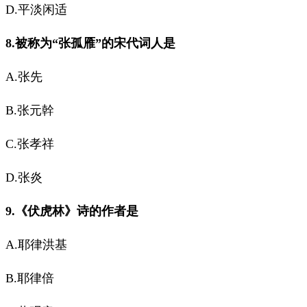
D.平淡闲适
8.被称为“张孤雁”的宋代词人是
A.张先
B.张元幹
C.张孝祥
D.张炎
9.《伏虎林》诗的作者是
A.耶律洪基
B.耶律倍