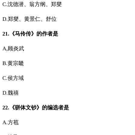
C.沈德潜、翁方纲、郑燮
D.郑燮、黄景仁、舒位
21.《马伶传》的作者是
A,顾炎武
B.黄宗畿
C.侯方域
D.魏禧
22.《骈体文钞》的编选者是
A.方苞