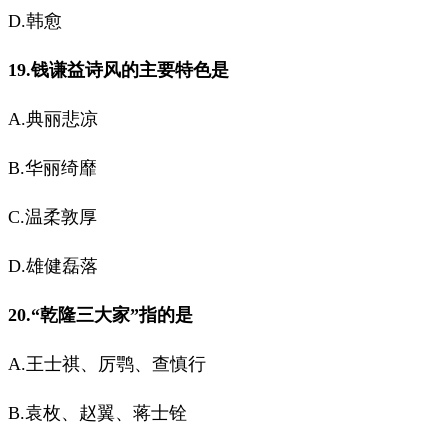
D.韩愈
19.钱谦益诗风的主要特色是
A.典丽悲凉
B.华丽绮靡
C.温柔敦厚
D.雄健磊落
20.“乾隆三大家”指的是
A.王士祺、厉鹗、查慎行
B.袁枚、赵翼、蒋士铨