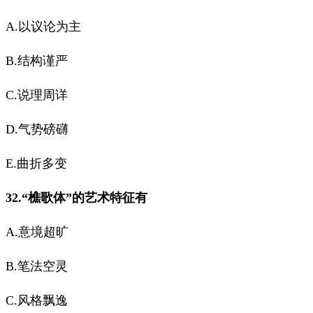
A.以议论为主
B.结构谨严
C.说理周详
D.气势磅礴
E.曲折多变
32.“樵歌体”的艺术特征有
A.意境超旷
B.笔法空灵
C.风格飘逸