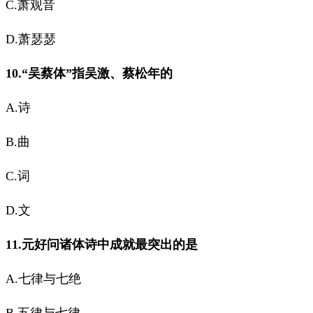
C.萧观音
D.萧瑟瑟
10.“吴蔡体”指吴激、蔡松年的
A.诗
B.曲
C.词
D.文
11.元好问诸体诗中成就最突出的是
A.七律与七绝