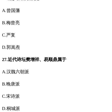
A.曾国藩
B.梅曾亮
C.严复
D.郭嵩焘
27.近代诗坛樊增祥、易顺鼎属于
A.汉魏六朝派
B.晚唐派
C.宋诗派
D.桐城派