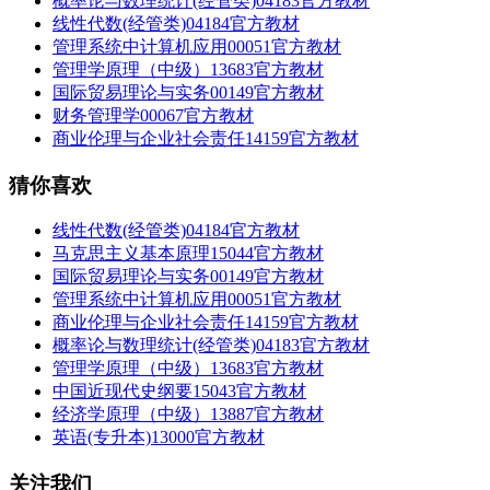
概率论与数理统计(经管类)04183官方教材
线性代数(经管类)04184官方教材
管理系统中计算机应用00051官方教材
管理学原理（中级）13683官方教材
国际贸易理论与实务00149官方教材
财务管理学00067官方教材
商业伦理与企业社会责任14159官方教材
猜你喜欢
线性代数(经管类)04184官方教材
马克思主义基本原理15044官方教材
国际贸易理论与实务00149官方教材
管理系统中计算机应用00051官方教材
商业伦理与企业社会责任14159官方教材
概率论与数理统计(经管类)04183官方教材
管理学原理（中级）13683官方教材
中国近现代史纲要15043官方教材
经济学原理（中级）13887官方教材
英语(专升本)13000官方教材
关注我们