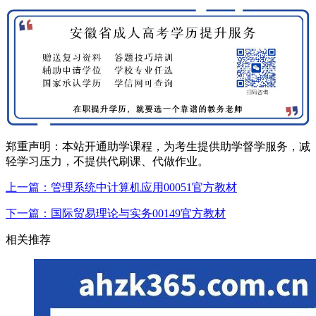
郑重声明：本站开通助学课程，为考生提供助学督学服务，减
轻学习压力，不提供代刷课、代做作业。
上一篇：管理系统中计算机应用00051官方教材
下一篇：国际贸易理论与实务00149官方教材
相关推荐