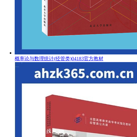
概率论与数理统计(经管类)04183官方教材