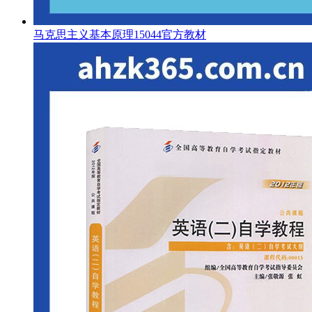
马克思主义基本原理15044官方教材