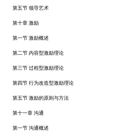
第五节 领导艺术
第十章 激励
第一节 激励概述
第二节 内容型激励理论
第三节 过程型激励理论
第四节 行为改造型激励理论
第五节 激励的原则与方法
第十一章 沟通
第一节 沟通概述