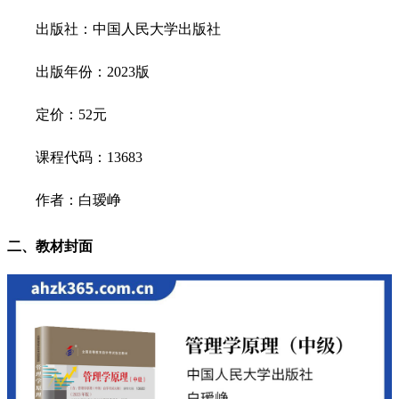
出版社：中国人民大学出版社
出版年份：2023版
定价：52元
课程代码：13683
作者：白瑷峥
二、教材封面