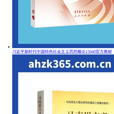
习近平新时代中国特色社会主义思想概论15040官方教材