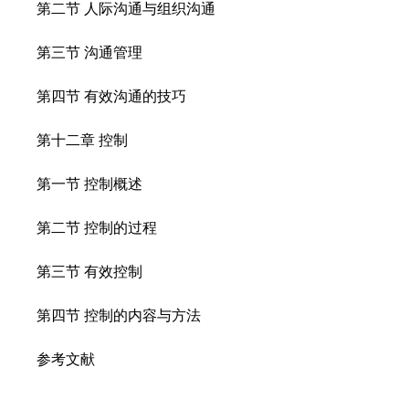
第二节 人际沟通与组织沟通
第三节 沟通管理
第四节 有效沟通的技巧
第十二章 控制
第一节 控制概述
第二节 控制的过程
第三节 有效控制
第四节 控制的内容与方法
参考文献