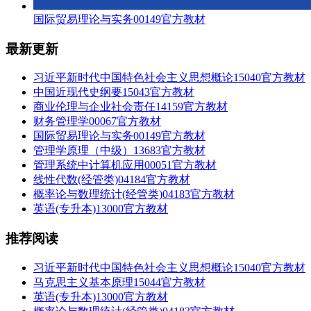
国际贸易理论与实务00149官方教材
最新更新
习近平新时代中国特色社会主义思想概论15040官方教材
中国近现代史纲要15043官方教材
商业伦理与企业社会责任14159官方教材
财务管理学00067官方教材
国际贸易理论与实务00149官方教材
管理学原理（中级）13683官方教材
管理系统中计算机应用00051官方教材
线性代数(经管类)04184官方教材
概率论与数理统计(经管类)04183官方教材
英语(专升本)13000官方教材
推荐阅读
习近平新时代中国特色社会主义思想概论15040官方教材
马克思主义基本原理15044官方教材
英语(专升本)13000官方教材