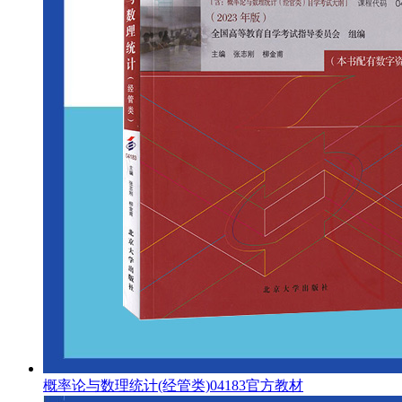
概率论与数理统计(经管类)04183官方教材