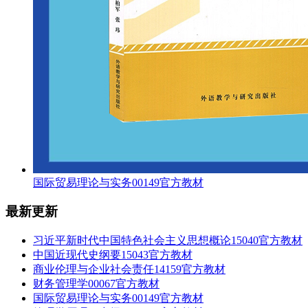
国际贸易理论与实务00149官方教材
最新更新
习近平新时代中国特色社会主义思想概论15040官方教材
中国近现代史纲要15043官方教材
商业伦理与企业社会责任14159官方教材
财务管理学00067官方教材
国际贸易理论与实务00149官方教材