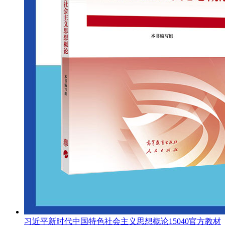
习近平新时代中国特色社会主义思想概论15040官方教材